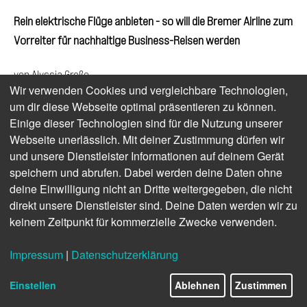
Rein elektrische Flüge anbieten - so will die Bremer Airline zum
Vorreiter für nachhaltige Business-Reisen werden
von Alyssia Große
Wir verwenden Cookies und vergleichbare Technologien,
Das Flugzeug wird oft als das umweltschädlichste
um dir diese Webseite optimal präsentieren zu können.
Verkehrsmittel bezeichnet. Gemäß BUND trägt der Luftverkehr
Einige dieser Technologien sind für die Nutzung unserer
bereits heute zu fünf Prozent der weltweiten Erderwärmung
Webseite unerlässlich. Mit deiner Zustimmung dürfen wir
bei. Ist nachhaltiges Fliegen überhaupt möglich? Mit den
und unsere Dienstleister Informationen auf deinem Gerät
aktuellen Fluggeräten sicherlich nicht. Aber bahnbrechende
speichern und abrufen. Dabei werden deine Daten ohne
Fluggesellschaften möchten die Branche umweltfreundlicher
deine Einwilligung nicht an Dritte weitergegeben, die nicht
gestalten. Eine solche ist
EVIA AERO
mit ihrem Hauptsitz in
direkt unsere Dienstleister sind. Deine Daten werden wir zu
Bremen. Deren ehrgeiziges Ziel: Die Etablierung eines vollständig
keinem Zeitpunkt für kommerzielle Zwecke verwenden.
elektrischen Regionalflugverkehrs!
Impressum
|
Datenschutzerklärung
EVIA AERO ist mehr als nur eine gewöhnliche
Regionalfluggesellschaft - sie setzt sich für die gesamte
Einstellen
Ablehnen
Zustimmen
Wertschöpfungskette nachhaltiger Luftfahrt ein. Der CEO und
Gründer Florian Kruse hat ehrgeizige Pläne: Innerhalb von nur