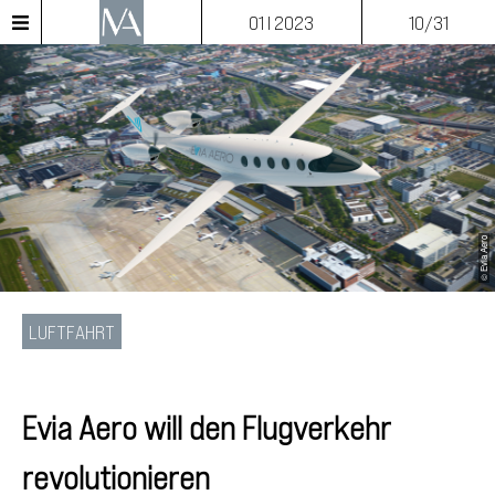
01 I 2023
10/31
© Evia Aero
LUFTFAHRT
Evia Aero will den Flugverkehr
revolutionieren