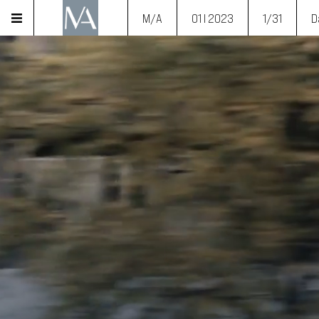
M/A
01 I 2023
1/31
D