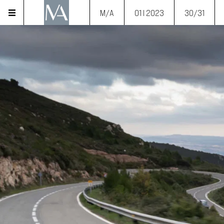
M/A
01 I 2023
30/31